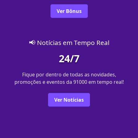
Ver Bônus
📢 Notícias em Tempo Real
24/7
Fique por dentro de todas as novidades,
promoções e eventos da 91000 em tempo real!
Ver Notícias