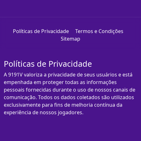
Políticas de Privacidade
Termos e Condições
Sitemap
Políticas de Privacidade
A 9191V valoriza a privacidade de seus usuários e está
empenhada em proteger todas as informações
pessoais fornecidas durante o uso de nossos canais de
comunicação. Todos os dados coletados são utilizados
exclusivamente para fins de melhoria contínua da
experiência de nossos jogadores.